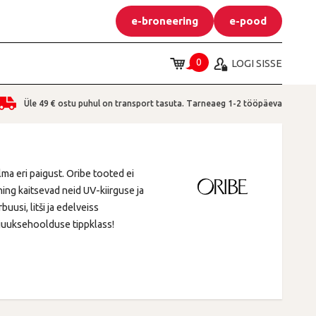
e-broneering
e-pood
0
LOGI SISSE
Üle 49 €
ostu puhul on transport tasuta. Tarneaeg 1-2 tööpäeva
a eri paigust. Oribe tooted ei
ning kaitsevad neid UV-kiirguse ja
usi, litši ja edelveiss
 juuksehoolduse tippklass!