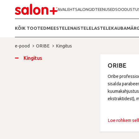
AVALEHT
SALONGID
TEENUSED
SOODUSTU
KÕIK TOOTED
MEESTELE
NAISTELE
LASTELE
KAUBAMÄRG
e-pood
ORIBE
Kingitus
Kingitus
ORIBE
Oribe professio
sisalda parabeen
kuumakahjustust
ekstraktidest), 
Loe rohkem sell