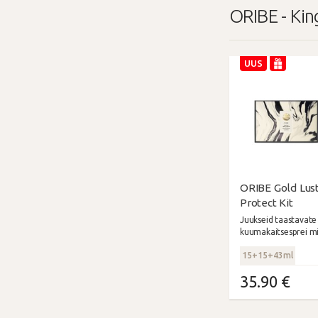
ORIBE - Kin
UUS
ORIBE Gold Lust
Protect Kit
Juukseid taastavate 
kuumakaitsesprei m
luksuslik kinkekompl
15+15+43ml
35.90 €