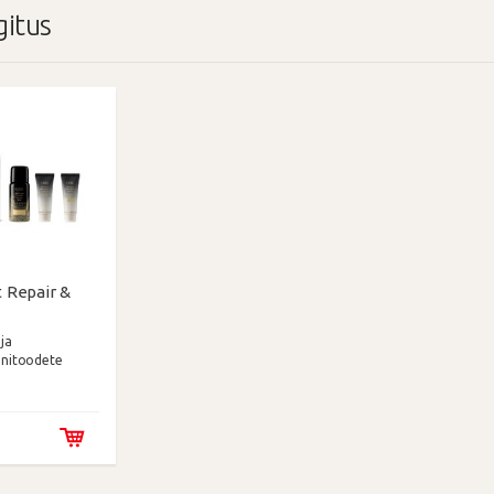
gitus
 Repair &
ja
initoodete
ekt