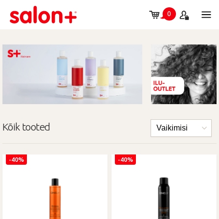
0
Kõik tooted
-40%
-40%