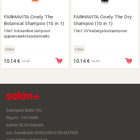
FARMAVITA Onely The
FARMAVITA Onely The Dry
Botanical Shampoo (10 in 1)
Shampoo (10 in 1)
10in1 botaaniline šampoon
10in1 UV kaitsega kuivšampoon
igapäevaseks kasutamiseks
200ml
150ml
10.14 €
10.14 €
16.90
16.90
Salonplus Baltic OÜ
Reg.nr.: 11519490
KMKR: EE101266439
a/a: Swedbank EE602200221054437505
SWIFT/BIC: HABAEE2X